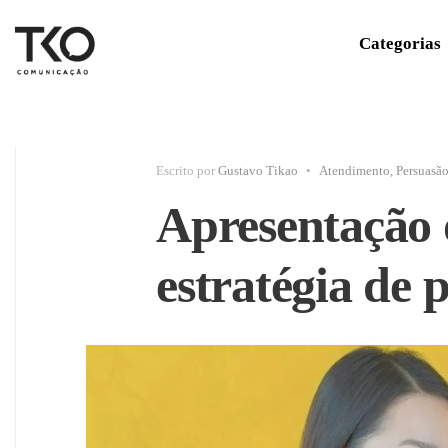
Categorias
Escrito por
Gustavo Tikao
•
Atendimento
,
Persuasã
Apresentação 
estratégia de 