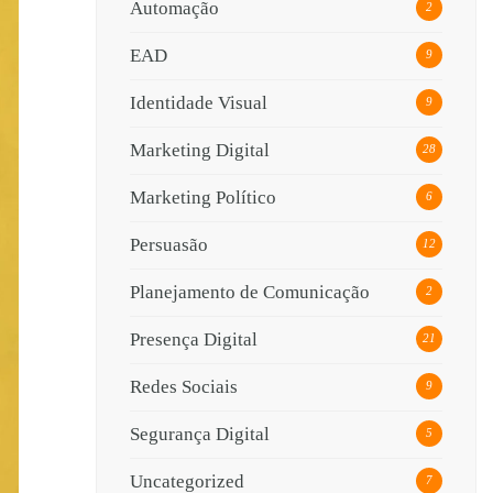
Automação
2
EAD
9
Identidade Visual
9
Marketing Digital
28
Marketing Político
6
Persuasão
12
Planejamento de Comunicação
2
Presença Digital
21
Redes Sociais
9
Segurança Digital
5
Uncategorized
7