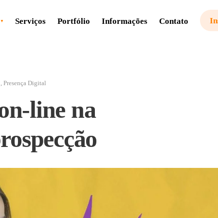
In
Serviços
Portfólio
Informações
Contato
o
,
Presença Digital
on-line na
prospecção